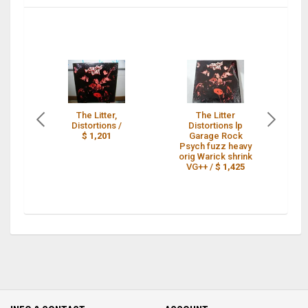
The Litter,
The Litter
Distortions /
Distortions lp
Di
$ 1,201
Garage Rock
G
Psych fuzz heavy
orig Warick shrink
VG++ /
$ 1,425