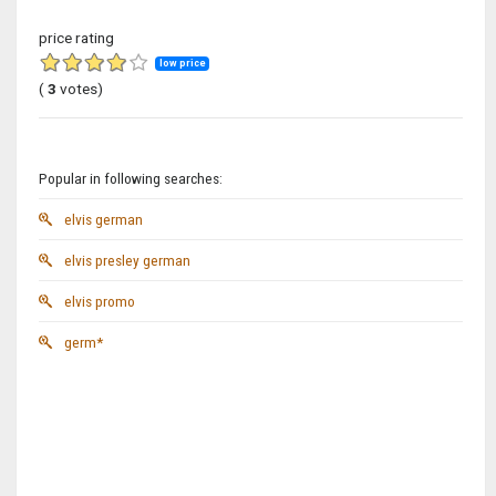
price rating
low price
(
3
votes)
Popular in following searches:
elvis german
elvis presley german
elvis promo
germ*