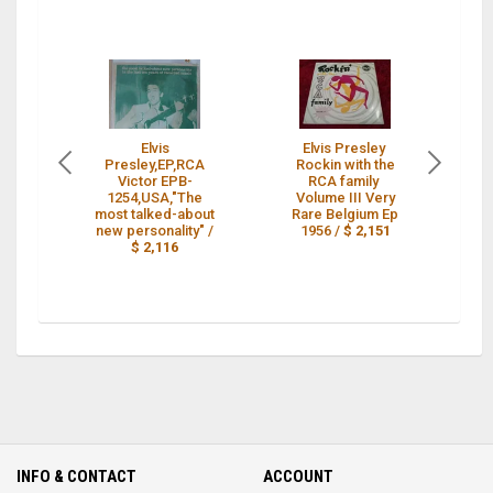
Elvis
Elvis Presley
Presley,EP,RCA
Rockin with the
P
Victor EPB-
RCA family
1254,USA,"The
Volume III Very
most talked-about
Rare Belgium Ep
new personality" /
1956 /
$ 2,151
$ 2,116
INFO & CONTACT
ACCOUNT