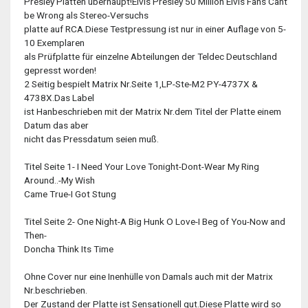
Presley Platten überhaupt!Elvis Presley 50 Million Elvis Fans Cant
be Wrong als Stereo-Versuchs
platte auf RCA.Diese Testpressung ist nur in einer Auflage von 5-
10 Exemplaren
als Prüfplatte für einzelne Abteilungen der Teldec Deutschland
gepresst worden!
2 Seitig bespielt Matrix Nr.Seite 1,LP-Ste-M2 PY-4737X &
4738X.Das Label
ist Hanbeschrieben mit der Matrix Nr.dem Titel der Platte einem
Datum das aber
nicht das Pressdatum seien muß.
Titel Seite 1- I Need Your Love Tonight-Dont-Wear My Ring
Around..-My Wish
Came True-I Got Stung
Titel Seite 2- One Night-A Big Hunk O Love-I Beg of You-Now and
Then-
Doncha Think Its Time
Ohne Cover nur eine Inenhülle von Damals auch mit der Matrix
Nr.beschrieben.
Der Zustand der Platte ist Sensationell gut.Diese Platte wird so