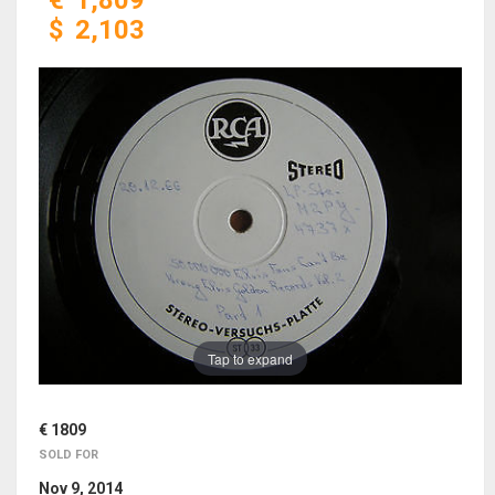
€
1,809
$
2,103
Tap to expand
€ 1809
SOLD FOR
Nov 9, 2014