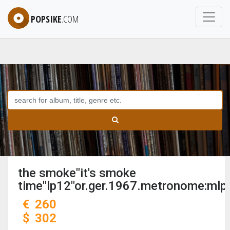
POPSIKE
.COM
the smoke"it's smoke
time"lp12"or.ger.1967.metronome:mlp
€
260
$
302