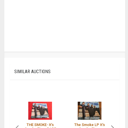
SIMILAR AUCTIONS
THE SMOKE- It's
The Smoke LP It's
T