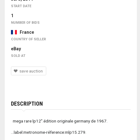
START DATE
1
NUMBER OF BIDS
France
COUNTRY OF SELLER
eBay
SOLD AT
save auction
DESCRIPTION
mega rare lp12".édition originale germany de 1967.
...label:metronome-réference:mlp15.279.