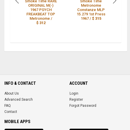
Smoke Time RARE
Smoke Time
ORIGINAL M(-)
Metronome
Vi
1967 PSYCH
Constanze MLP
FREAKBEAT TOP
15.279 1st Press
Metronome /
1967 /
$ 315
$ 312
INFO & CONTACT
ACCOUNT
About Us
Login
Advanced Search
Register
FAQ
Forgot Password
Contact
MOBILE APPS