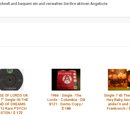
l schnell und bequem ein und verwalten Sie Ihre aktiven Angebote.
SE OF LORDS UK
1966 - Single -The
Single 7 45 Th
 7" Single IN THE
Lords - Columbia - DB
Hey Baby, las
ND OF DREAMS
8121 - Demo Copy /
ander'n und 
12 Rare PSYCH
$ 186
Frankreich /
ISTEN /
$ 172