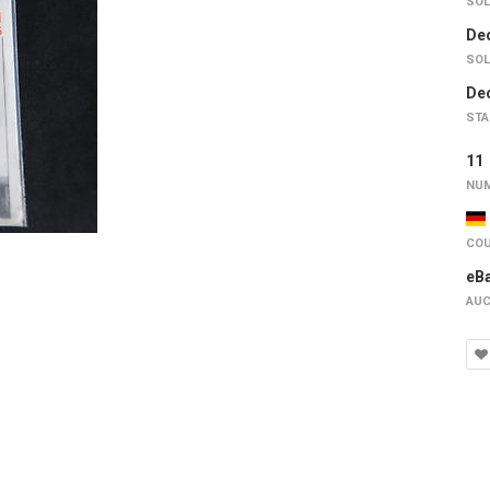
SOL
Dec
SOL
Dec
STA
1
NUM
COU
eB
AUC