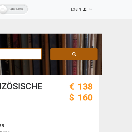
LOGIN
NZÖSISCHE
€
138
$
160
38