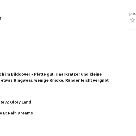
pri
S
 im Bildcover - Platte gut, Haarkratzer und kleine
 etwas Ringwear, wenige Knicke, Ränder leicht vergilbt
ite A: Glory Land
te B: Rain Dreams