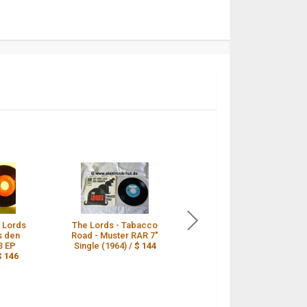
e Lords
The Lords - Tabacco
The Lords single Hey
s den
Road - Muster RAR 7"
Baby, lass den
3 EP
Single (1964) /
$ 144
anderen /
$ 143
$ 146