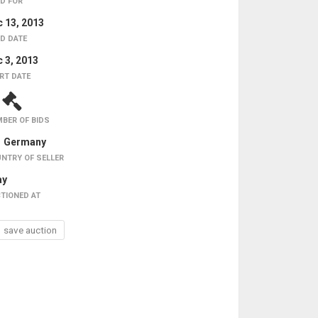
D FOR
 13, 2013
D DATE
 3, 2013
RT DATE
1
BER OF BIDS
Germany
NTRY OF SELLER
ay
TIONED AT
save auction