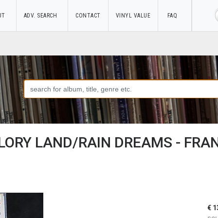
UT
ADV. SEARCH
CONTACT
VINYL VALUE
FAQ
GLORY LAND/RAIN DREAMS - FRA
€ 1