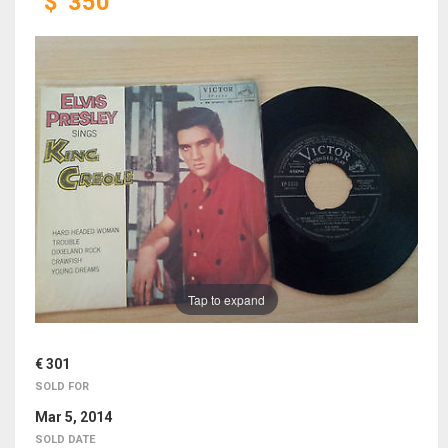
$
350
Tap to expand
€ 301
SOLD FOR
Mar 5, 2014
SOLD DATE