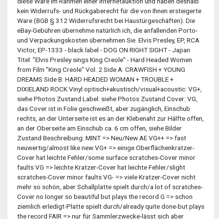
diese Ware im Rahmen einer Internetauktion und haben deshalb
kein Widerrufs- und Rückgaberecht für die von Ihnen ersteigerte
Ware (BGB § 312 Widerrufsrecht bei Haustürgeschäften). Die
eBay-Gebühren übernehme natürlich ich, die anfallenden Porto-
und Verpackungskosten übernehmen Sie. Elvis Presley, EP, RCA
Victor, EP-1333 - black label - DOG ON RIGHT SIGHT - Japan
Titel: "Elvis Presley sings King Creole" - Hard Headed Women
from Film "King Creole" Vol. 2 Side A: CRAWFISH + YOUNG
DREAMS Side B: HARD HEADED WOMAN + TROUBLE +
DIXIELAND ROCK Vinyl optisch+akustisch/visual+acoustic: VG+,
siehe Photos Zustand Label: siehe Photos Zustand Cover: VG,
das Cover ist in Folie geschweißt, aber zugänglich, Einschub
rechts, an der Unterseite ist es an der Klebenaht zur Hälfte offen,
an der Oberseite am Einschub ca. 6 cm offen, siehe Bilder
Zustand Beschreibung: MINT => Neu/New AE VG++ => fast
neuwertig/almost like new VG+ => einige Oberflächenkratzer-
Cover hat leichte Fehler/some surface scratches-Cover minor
faults VG => leichte Kratzer-Cover hat leichte Fehler/slight
scratches-Cover minor faults VG- => viele Kratzer-Cover nicht
mehr so schön, aber Schallplatte spielt durch/a lot of scratches-
Cover no longer so beautiful but plays the record G => schon
ziemlich erledigt-Platte spielt durch/already quite done-but plays
the record FAIR => nur für Sammlerzwecke-lässt sich aber