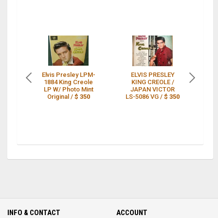
Elvis Presley LPM-
ELVIS PRESLEY
El
1884 King Creole
KING CREOLE /
LP W/ Photo Mint
JAPAN VICTOR
K
Original /
$ 350
LS-5086 VG /
$ 350
-
INFO & CONTACT
ACCOUNT