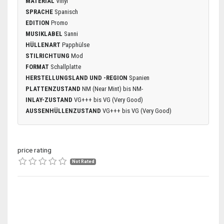
MATERIAL
Vinyl
SPRACHE
Spanisch
EDITION
Promo
MUSIKLABEL
Sanni
HÜLLENART
Papphülse
STILRICHTUNG
Mod
FORMAT
Schallplatte
HERSTELLUNGSLAND UND -REGION
Spanien
PLATTENZUSTAND
NM (Near Mint) bis NM-
INLAY-ZUSTAND
VG+++ bis VG (Very Good)
AUSSENHÜLLENZUSTAND
VG+++ bis VG (Very Good)
price rating
Not Rated