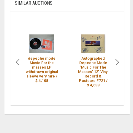
SIMILAR AUCTIONS
depeche mode
Autographed
d
Music For the
Depeche Mode
masses LP
'Music For The
withdrawn original
Masses' 12" Vinyl
wi
sleeve very rare /
Record &
sl
$ 4,108
Postcard #721 /
$ 4,638