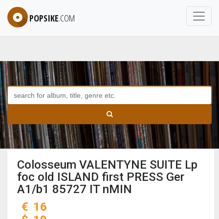
POPSIKE
.COM
Colosseum VALENTYNE SUITE Lp
foc old ISLAND first PRESS Ger
A1/b1 85727 IT nMIN
€
16