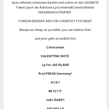
dazu nehmen/schiessen/kaufen und schon ist das GESAMTE
Paket (auch die Auktions-Lps) innerhalb Deutschlands
VERSANDKOSTENFREI!
FOREIGN BIDDERS ASK FOR CHEAPEST POSTAGE!!
Always as cheap as possible, you can believe that!
und jetzt geht es endlich los!
Colosseum
VALENTYNE SUITE
Lp foc old ISLAND
first PRESS Germany!
A1/b1
85727 IT
sehr RARE!!
ARCHIV-LP