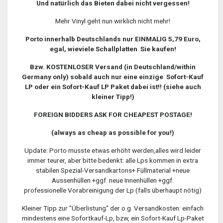
Und natürlich das Bieten dabei nicht vergessen!
Mehr Vinyl geht nun wirklich nicht mehr!
Porto innerhalb Deutschlands nur EINMALIG 5,79 Euro,
egal, wieviele Schallplatten Sie kaufen!
Bzw. KOSTENLOSER Versand (in Deutschland/within
Germany only) sobald auch nur eine einzige Sofort-Kauf
LP oder ein Sofort-Kauf LP Paket dabei ist!! (siehe auch
kleiner Tipp!)
FOREIGN BIDDERS ASK FOR CHEAPEST POSTAGE!
(always as cheap as possible for you!)
Update: Porto musste etwas erhöht werden,alles wird leider
immer teurer, aber bitte bedenkt: alle Lps kommen in extra
stabilen Spezial-Versandkartons+ Füllmaterial +neue
Aussenhüllen +ggf. neue Innenhüllen +ggf.
professionelle Vorabreinigung der Lp (falls überhaupt nötig)
Kleiner Tipp zur "Überlistung" der o.g. Versandkosten: einfach
mindestens eine Sofortkauf-Lp, bzw, ein Sofort-Kauf Lp-Paket