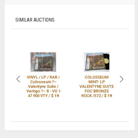
SIMILAR AUCTIONS
VINYL / LP / RAR /
COLOSSEUM
L
Colosseum ?–
MINT- LP
VA
Valentyne Suite /
VALENTYNE SUITE
Sw
Vertigo ?– 8 - VO 1
FOC BRONZE
47 900 VTY /
$ 19
ROCK /572 /
$ 19